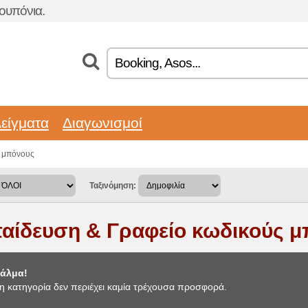
ουπόνια.
είγματα
Διαγωνισμοί
ς μπόνους
Ταξινόμηση:
αίδευση & Γραφείο κωδικούς 
άλμα!
η κατηγορία δεν περιέχει καμία τρέχουσα προσφορά.