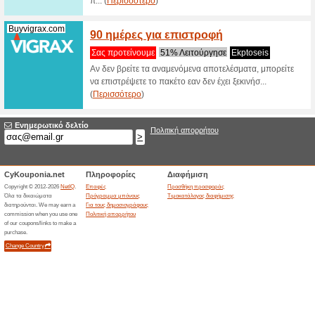
Xtrasize.com
Η νέα 
λίγα κ
Σας προτ
Η νέα σεξ
παρακάτω
παρακάτω 