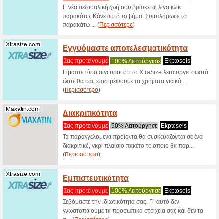
Φίλτρο:
Ταξινόμησ
Προτεινόμενες προ
Xtrasize.com
Μεγάλ
Αθλητ
Σας προτ
Μεγάλη Π