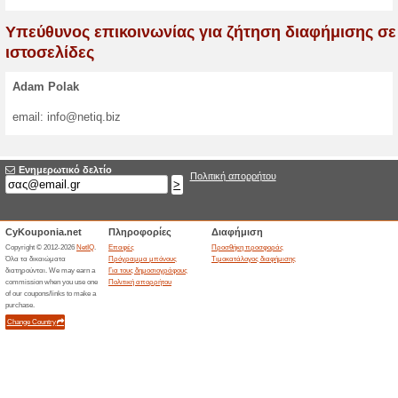
Τιμοκατάλογος δια
Ασχολείστε με πώληση προϊ
αποκτήσετε καινούργιους π
Είμαστε ένας από τους μεγα
διακομιστές αυτής της κατε
σας προσφορά ακόμα σήμερ
εκπτώσεων είναι εντελώς δω
Πρόσθεση προσφοράς
».