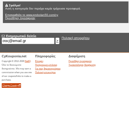
Probolan50.co
Δεν υπάρχουν τρέχουσες πρ
Φίλτρο:
Ψηφοφορία:
Πηγαίνετε στο
www.probo
Λάβετε ενημέρωση για τα εκπ
κουπόνια που προστέθηκαν πρ
ισχύουν σ’αυτό το κατάστημα.