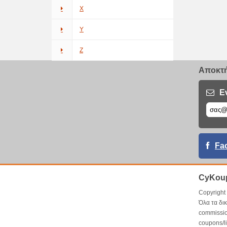
X
Y
Z
Αποκτή
Ε
Fa
CyKoup
Copyrigh
Όλα τα δι
commissio
coupons/l