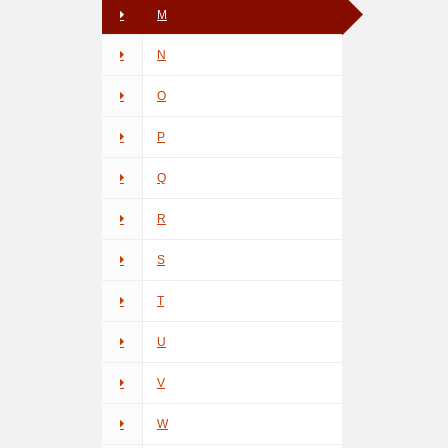
M
N
O
P
Q
R
S
T
U
V
W