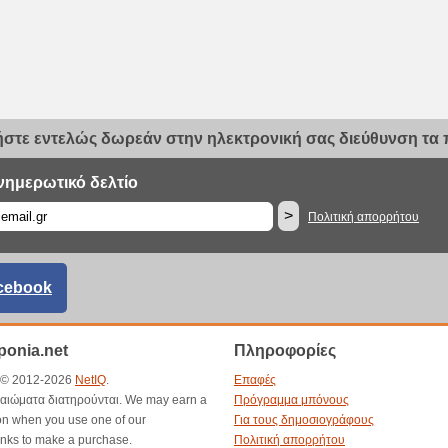
στε εντελώς δωρεάν στην ηλεκτρονική σας διεύθυνση τα π
νημερωτικό δελτίο
>
Πολιτική απορρήτου
cebook
onia.net
Πληροφορίες
t © 2012-2026
NetIQ
.
Επαφές
καιώματα διατηρούνται. We may earn a
Πρόγραμμα μπόνους
n when you use one of our
Για τους δημοσιογράφους
inks to make a purchase.
Πολιτική απορρήτου