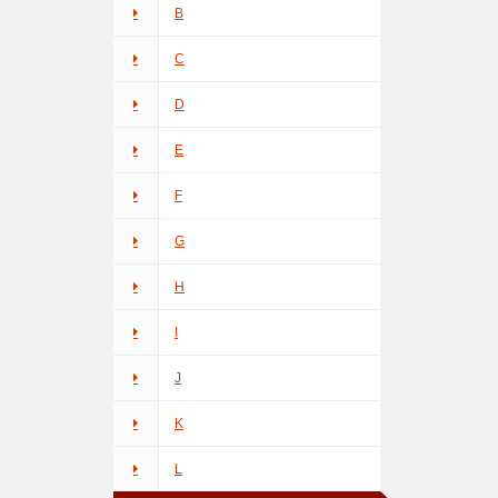
B
C
D
E
F
G
H
I
J
K
L